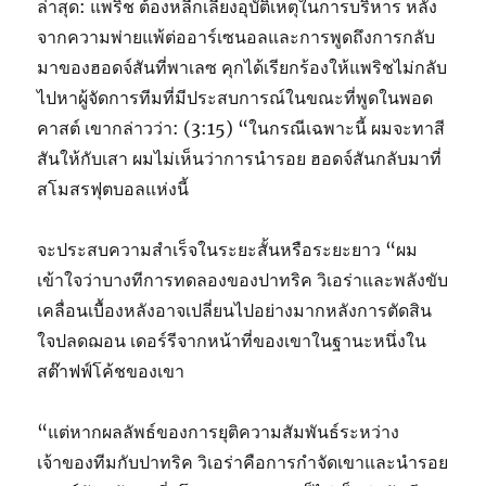
ล่าสุด: แพริช ต้องหลีกเลี่ยงอุบัติเหตุในการบริหาร หลัง
จากความพ่ายแพ้ต่ออาร์เซนอลและการพูดถึงการกลับ
มาของฮอดจ์สันที่พาเลซ คุกได้เรียกร้องให้แพริชไม่กลับ
ไปหาผู้จัดการทีมที่มีประสบการณ์ในขณะที่พูดในพอด
คาสต์ เขากล่าวว่า: (3:15) “ในกรณีเฉพาะนี้ ผมจะทาสี
สันให้กับเสา ผมไม่เห็นว่าการนำรอย ฮอดจ์สันกลับมาที่
สโมสรฟุตบอลแห่งนี้
จะประสบความสำเร็จในระยะสั้นหรือระยะยาว “ผม
เข้าใจว่าบางทีการทดลองของปาทริค วิเอร่าและพลังขับ
เคลื่อนเบื้องหลังอาจเปลี่ยนไปอย่างมากหลังการตัดสิน
ใจปลดฌอน เดอร์รีจากหน้าที่ของเขาในฐานะหนึ่งใน
สต๊าฟฟ์โค้ชของเขา
“แต่หากผลลัพธ์ของการยุติความสัมพันธ์ระหว่าง
เจ้าของทีมกับปาทริค วิเอร่าคือการกำจัดเขาและนำรอย