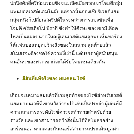
ปกปิดศักดิ์ศรีก่อนรอบชิงชนะเลิศเมื่อพวกเขาโจมตีกลุ่ม
แฟนบอลเวสต์แฮมในผับ แต่จากนั้นกองเชียร์เวสต์แฮม
กลุ่มหนึ่งก็เปลี่ยนสคริปต์ในระหว่างการแข่งขันเพื่อ
โจมตี คริสเตียโน่ บิรากี ซึ่งทำให้ศีรษะของเขามีเลือด
ไหลเป็นแผลขนาดใหญ่ผู้เล่นเวสต์แฮมถูกพบเห็นขอร้อง
ให้แฟนบอลหยุดขว้างสิ่งของในสนาม สุดท้ายแล้ว
สโมสรจะต้องชดใช้ความงี่เง่านี้ แต่บรรดาผู้สนับสนุน
คนอื่นๆ ของพวกเขาก็จะได้รับโทษเช่นเดียวกัน
สีสันที่แท้จริงของ เดแคลน ไรซ์
เกือบจะเหมาะสมแล้วที่เกมสุดท้ายของไรซ์สำหรับเวสต์
แฮมมาบนเวทีที่เขาหวังว่าจะได้เล่นเป็นประจำ ผู้เล่นที่มี
ความสามารถระดับไรซ์ควรจะท้าทายสำหรับถ้วย
รางวัล และเขาสามารถคว้าสิ่งนั้นได้ที่สโมสรอย่าง
อาร์เซนอล หากเดอะกันเนอร์สสามารถประเมินมูลค่า