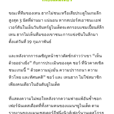
ขณะที่ทีมของเทน ฮากไม่ชนะหรือเสียประตูในเกมลีก
สูงสุด 3 นัดที่ผ่านมา แน่นอน หากสเปอร์สเอาชนะเอฟ
เวอร์ตันในเย็นวันจันทร์ยูไนเต็ดจะตกรอบแชมเปี้ยนส์ลีก
เทน ฮากไม่เห็นทีมของเขาชนะการแข่งขันในลีกมา
ตั้งแต่วันที่ 19 กุมภาพันธ์
และหลังจากการเผชิญหน้าชาวดัตช์กล่าวว่าเขา “เห็น
ด้วยอย่างยิ่ง” กับการประเมินของลุค ชอว์ ที่นิวคาสเซิล
ชนะเกมนี้ “ ด้วยความมุ่งมั่น ความปรารถนา ความ
หิวโหย และทัศนคติ” ชอว์ และ เทนฮาก ไม่ใช่สมาชิก
เพียงคนเดียวในอันดับยูไนเต็ด
ที่แสดงความไม่พอใจหลังจากความพ่ายแพ้อันช้ำชอก
เฟอร์นันเดสเดือดที่ทั้งสามคนของแมนฯยูไนเต็ด ตาม
รายงานของแมนเชสเตอร์อีฟนิ่งนิวส์เฟอร์นานเดสโกรธ