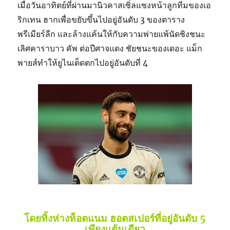
เมื่อวันอาทิตย์ที่ผ่านมานิวคาสเซิ่ลแซงหน้าลูกทีมของเอ
ริกเทน ฮากเพื่อขยับขึ้นไปอยู่อันดับ 3 ของตาราง
พรีเมียร์ลีก และล้างแค้นให้กับความพ่ายแพ้นัดชิงชนะ
เลิศคาราบาว คัพ ต่อปีศาจแดง ชัยชนะของเดอะ แม็ก
พายส์ทำให้ยูไนเต็ดตกไปอยู่อันดับที่ 4
โดยทิ้งห่างท็อตแนม ฮอตสเปอร์ที่อยู่อันดับ 5
เพียงแต้มเดียว