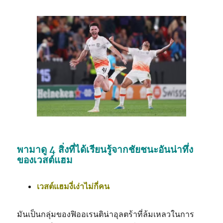
พามาดู 4 สิ่งที่ได้เรียนรู้จากชัยชนะอันน่าทึ่ง
ของเวสต์แฮม
เวสต์แฮมงี่เง่าไม่กี่คน
มันเป็นกลุ่มของฟิออเรนติน่าอุลตร้าที่ล้มเหลวในการ