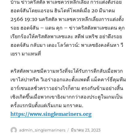
บ้าน ข่าวคริสตัล พาเลซควรหลีกเลี่ยง การแต่งตั้งรอย
ฮอดจ์สันโดยแอรอน ฮินโดห์โพสต์เมื่อ 20 มีนาคม
2566 19:10 นคริสตัล พาเลซควรหลีกเลี่ยงการแต่งตั้ง
รอย ฮอดจ์สัน – แดน คุก – ข่าวคริสตัลพาเลซแดน คุก
เรียกร้องให้คริสตัลพาเลซและ สตีฟ แพริช อย่าดึงรอย
ฮอดจ์สัน กลับมา เดอะโลว์ดาวน์: พาเลซยังคงค้นหา วี
เยรา มาแทนที่
คริสตัลพาเลซมีความหวังที่จะได้รับการตีกลับเมื่อพวก
เขาไล่ปาทริค วิเอร่าออกและตั้งแพดดี้ แม็คคาร์ธี่คุมทีม
อาร์เซนอลชั่วคราวอย่างไรก็ตาม ตรงกันข้ามอย่างสิ้น
เชิงเกิดขึ้นเมื่อพวกเขายิงมากกว่าสองประตูในเกมเป็น
ครั้งแรกนับตั้งแต่เริ่มเกม มกราคม.
https://www.singlemariners.org
ผู้
เขียน
admin_singlemariners
มีนาคม 23, 2023
เขียน
เมื่อ