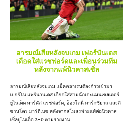
อารมณ์เสียหลังจบเกม เฟอร์นันเดส
เดือดใส่แรชฟอร์ดและเพื่อนร่วมทีม
หลังจากแพ้นิวคาสเซิ่ล
อารมณ์เสียหลังจบเกม แม็คคลาเรนต้องก้าวเข้ามา
เบอร์โน แฟร์นานเดส เดือดใส่สามนักเตะแมนเชสเตอร์
ยูไนเต็ด มาร์คัส แรชฟอร์ด, อ็องโตนี่ มาร์กซิยาล และลิ
ซานโดร มาร์ติเนซ หลังจากสโมสรพ่ายแพ้ต่อนิวคาส
เซิ่ลยูไนเต็ด 2-0 ตามรายงาน