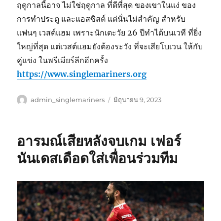
ฤดูกาลนี้อาจ ไม่ใช่ฤดูกาล ที่ดีที่สุด ของเขาในแง่ ของ
การทำประตู และแอสซิสต์ แต่นั่นไม่สำคัญ สำหรับ
แฟนๆ เวสต์แฮม เพราะนักเตะวัย 26 ปีทำได้บนเวที ที่ยิ่ง
ใหญ่ที่สุด แต่เวสต์แฮมยังต้องระวัง ที่จะเสียโบเวน ให้กับ
คู่แข่ง ในพรีเมียร์ลีกอีกครั้ง
https://www.singlemariners.org
ผู้
เขียน
admin_singlemariners
มิถุนายน 9, 2023
เขียน
เมื่อ
อารมณ์เสียหลังจบเกม เฟอร์
นันเดสเดือดใส่เพื่อนร่วมทีม