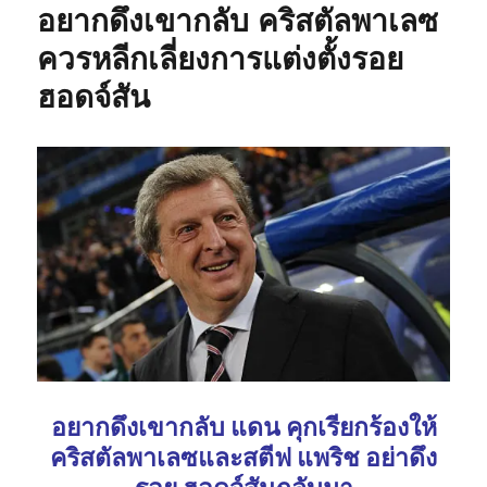
อยากดึงเขากลับ คริสตัลพาเลซ
ควรหลีกเลี่ยงการแต่งตั้งรอย
ฮอดจ์สัน
อยากดึงเขากลับ แดน คุกเรียกร้องให้
คริสตัลพาเลซและสตีฟ แพริช อย่าดึง