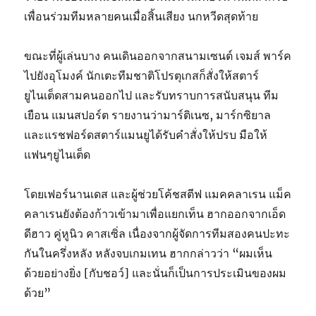
เพื่อนร่วมทีมหลายคนเมื่อสิ้นเสียง นกหวีดสุดท้าย
ขณะที่ผู้เล่นบาง คนเดินออกจากสนามเซนต์ เจมส์ พาร์ค
ไปยังอุโมงค์ นักเตะทีมชาติโปรตุเกสก็สั่งให้สตาร์
ยูไนเต็ดสามคนออกไป และรับทราบการสนับสนุน ทีม
เยือน แมนสปอร์ต รายงานว่ามาร์ติเนซ, มาร์กซิยาล
และแรชฟอร์ดสตาร์แมนยูได้รับคำสั่งให้ปรบ มือให้
แฟนๆยูไนเต็ด
โดยเฟอร์นานเดส และผู้ช่วยโค้ชสตีฟ แมคคลาเรน แม็ค
คลาเรนยังต้องก้าวเข้ามาเพื่อแยกเท็น ฮากออกจากเอ็ด
ดีฮาว คู่หูนิว คาสเซิ่ล เนื่องจากผู้จัดการทีมสองคนปะทะ
กันในครึ่งหลัง หลังจบเกมเทน ฮากกล่าวว่า “ผมเห็น
ด้วยอย่างยิ่ง [กับชอว์] และนั่นก็เป็นการประเมินของผม
ด้วย”