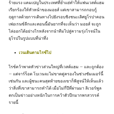
ร้ายแรง แคมเปญในประเทศที่ย่ำแย่ทำให้แฟนเวสต์แฮม
เรียกร้องให้หัวหน้าของมอยส์ แต่เขาสามารถกอบกู้
ฤดูกาลด้วยการเดินทางไปยังรอบชิงชนะเลิศยูโรปาคอน
เฟอเรนซ์ลีกและตอนนี้มันยากที่จะเห็นว่า มอยส์ จะถูก
ไล่ออกได้อย่างไรหลังจากนำทีมไปสู่ความรุ่งโรจน์ใน
ยุโรปในรูปแบบที่น่าทึ่ง
เวนเดินตามไรซ์ไป
ไรซ์คว้าพาดหัวข่าวส่วนใหญ่ที่เวสต์แฮม – และถูกต้อง
– แต่จาร์ร็อด โบเวนจะไม่ขาดคู่ครองในช่วงซัมเมอร์นี้
เช่นกัน และผู้ชนะคนสุดท้ายของเขาก็พิสูจน์ให้เห็นแล้ว
ว่าสิ่งที่เขาสามารถทำได้ เมื่อไม่กี่ปีที่ผ่านมา ลิเวอร์พูล
ตกเป็นข่าวอย่างหนักในการคว้าตัวปีกมากพรสวรรค์
รายนี้