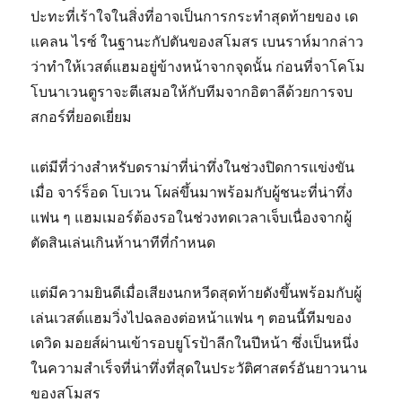
ปะทะที่เร้าใจในสิ่งที่อาจเป็นการกระทำสุดท้ายของ เด
แคลน ไรซ์ ในฐานะกัปตันของสโมสร เบนราห์มากล่าว
ว่าทำให้เวสต์แฮมอยู่ข้างหน้าจากจุดนั้น ก่อนที่จาโคโม
โบนาเวนตูราจะตีเสมอให้กับทีมจากอิตาลีด้วยการจบ
สกอร์ที่ยอดเยี่ยม
แต่มีที่ว่างสำหรับดราม่าที่น่าทึ่งในช่วงปิดการแข่งขัน
เมื่อ จาร์ร็อด โบเวน โผล่ขึ้นมาพร้อมกับผู้ชนะที่น่าทึ่ง
แฟน ๆ แฮมเมอร์ต้องรอในช่วงทดเวลาเจ็บเนื่องจากผู้
ตัดสินเล่นเกินห้านาทีที่กำหนด
แต่มีความยินดีเมื่อเสียงนกหวีดสุดท้ายดังขึ้นพร้อมกับผู้
เล่นเวสต์แฮมวิ่งไปฉลองต่อหน้าแฟน ๆ ตอนนี้ทีมของ
เดวิด มอยส์ผ่านเข้ารอบยูโรป้าลีกในปีหน้า ซึ่งเป็นหนึ่ง
ในความสำเร็จที่น่าทึ่งที่สุดในประวัติศาสตร์อันยาวนาน
ของสโมสร