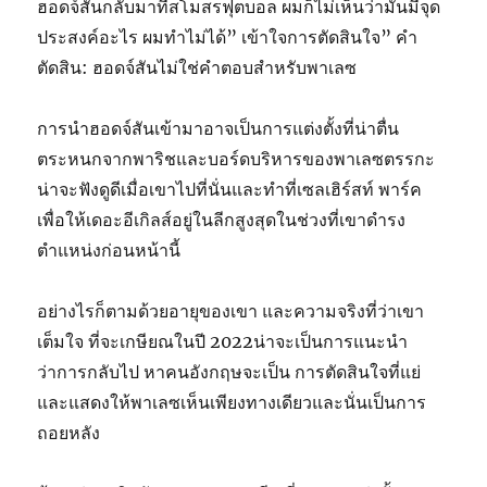
ฮอดจ์สันกลับมาที่สโมสรฟุตบอล ผมก็ไม่เห็นว่ามันมีจุด
ประสงค์อะไร ผมทำไม่ได้” เข้าใจการตัดสินใจ” คำ
ตัดสิน: ฮอดจ์สันไม่ใช่คำตอบสำหรับพาเลซ
การนำฮอดจ์สันเข้ามาอาจเป็นการแต่งตั้งที่น่าตื่น
ตระหนกจากพาริชและบอร์ดบริหารของพาเลซตรรกะ
น่าจะฟังดูดีเมื่อเขาไปที่นั่นและทำที่เซลเฮิร์สท์ พาร์ค
เพื่อให้เดอะอีเกิลส์อยู่ในลีกสูงสุดในช่วงที่เขาดำรง
ตำแหน่งก่อนหน้านี้
อย่างไรก็ตามด้วยอายุของเขา และความจริงที่ว่าเขา
เต็มใจ ที่จะเกษียณในปี 2022น่าจะเป็นการแนะนำ
ว่าการกลับไป หาคนอังกฤษจะเป็น การตัดสินใจที่แย่
และแสดงให้พาเลซเห็นเพียงทางเดียวและนั่นเป็นการ
ถอยหลัง